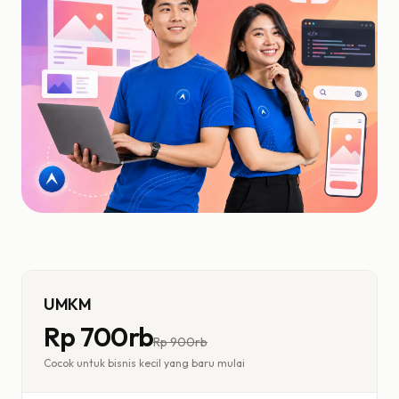
UMKM
Rp 700rb
Rp
900rb
Cocok untuk bisnis kecil yang baru mulai