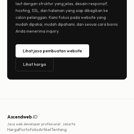
laut dengan struktur yang jelas, desain responsif,
hosting, SSL, dan halaman yang siap dibagikan ke
calon pelanggan. Kami fokus pada website yang
mudah dipakai, mudah dipahami, dan sesuai cara bisnis
Anda menerima inquiry.
Lihat jasa pembuatan website
Lihat harga
Ascendweb
.ID
Jasa web developer profesional · Jakarta
Harga
Portofolio
Artikel
Tentang